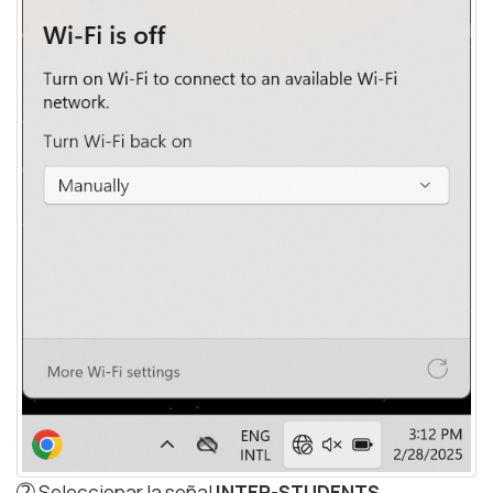
➁
Seleccionar la señal
INTER-STUDENTS
.