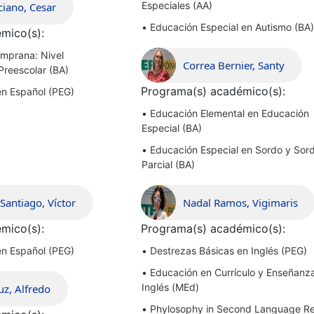
Especiales (AA)
ciano, Cesar
•
Educación Especial en Autismo (BA
mico(s):
mprana: Nivel
Correa Bernier, Santy
 Preescolar (BA)
Programa(s) académico(s):
en Español (PEG)
•
Educación Elemental en Educación
Especial (BA)
•
Educación Especial en Sordo y Sor
Parcial (BA)
antiago, Víctor
Nadal Ramos, Vigimaris
mico(s):
Programa(s) académico(s):
en Español (PEG)
•
Destrezas Básicas en Inglés (PEG)
•
Educación en Currículo y Enseñanz
Inglés (MEd)
uz, Alfredo
•
Phylosophy in Second Language R