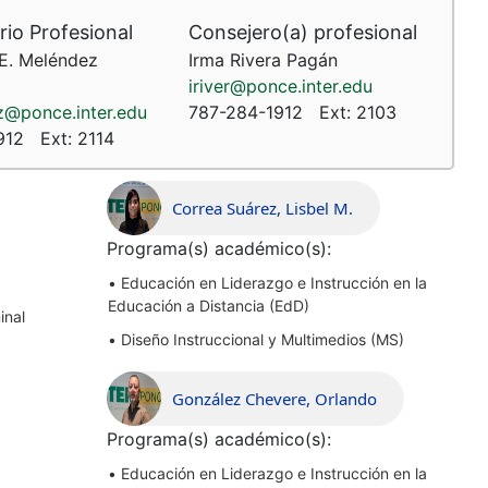
rio Profesional
Consejero(a) profesional
 E. Meléndez
Irma Rivera Pagán
iriver@ponce.inter.edu
@ponce.inter.edu
787-284-1912
Ext:
2103
912
Ext:
2114
Correa Suárez, Lisbel M.
Programa(s) académico(s):
•
Educación en Liderazgo e Instrucción en la
Educación a Distancia (EdD)
inal
•
Diseño Instruccional y Multimedios (MS)
González Chevere, Orlando
Programa(s) académico(s):
•
Educación en Liderazgo e Instrucción en la