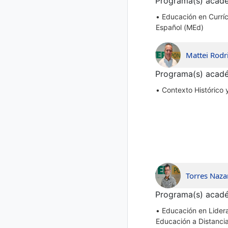
Programa(s) acadé
•
Educación en Currí
Español (MEd)
Mattei Rodr
Programa(s) acadé
•
Contexto Histórico 
Torres Naza
Programa(s) acadé
•
Educación en Lidera
Educación a Distanci