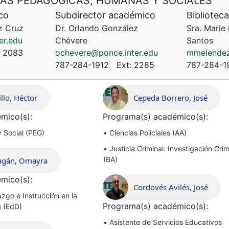
CIAS PEDAGÓGICAS, HUMANAS Y SOCIALES
co
Subdirector académico
Biblioteca
z Cruz
Dr. Orlando González
Sra. Marie
er.edu
Chévere
Santos
:
2083
ochevere@ponce.inter.edu
mmelendez
787-284-1912
Ext:
2285
787-284-1
illo, Héctor
Cepeda Borrero, José
mico(s):
Programa(s) académico(s):
y Social (PEG)
•
Ciencias Policiales (AA)
•
Justicia Criminal: Investigación Crim
(BA)
Pagán, Omayra
mico(s):
Cordovés Avilés, José
zgo e Instrucción en la
Programa(s) académico(s):
a (EdD)
•
Asistente de Servicios Educativos