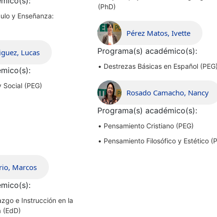
mico(s):
(PhD)
culo y Enseñanza:
Pérez Matos, Ivette
Programa(s) académico(s):
iguez, Lucas
•
Destrezas Básicas en Español (PEG
mico(s):
y Social (PEG)
Rosado Camacho, Nancy
Programa(s) académico(s):
•
Pensamiento Cristiano (PEG)
•
Pensamiento Filosófico y Estético (
rio, Marcos
mico(s):
zgo e Instrucción en la
a (EdD)