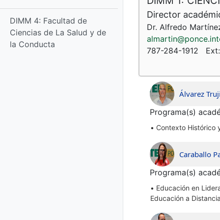
DIMM 1: CIEN
Director académi
DIMM 4: Facultad de
Dr. Alfredo Martíne
Ciencias de La Salud y de
almartin@ponce.int
la Conducta​
787-284-1912
Ext
Álvarez Truj
Programa(s) acadé
•
Contexto Histórico 
Caraballo 
Programa(s) acadé
•
Educación en Lidera
Educación a Distanci